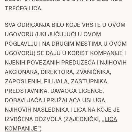
TREĆEG LICA.
SVA ODRICANJA BILO KOJE VRSTE U OVOM
UGOVORU (UKLJUČUJUĆI U OVOM
POGLAVLJU I NA DRUGIM MESTIMA U OVOM
UGOVORU) SE DAJU U KORIST KOMPANIJE I
NJENIH POVEZANIH PREDUZEĆA I NJIHOVIH
AKCIONARA, DIREKTORA, ZVANIČNIKA,
ZAPOSLENIH, FILIJALA, ZASTUPNIKA,
PREDSTAVNIKA, DAVAOCA LICENCE,
DOBAVLJAČA I PRUŽALACA USLUGA,
NJIHOVIH NASLEDNIKA I LICA NA KOJE JE
IZVRŠENA DOZVOLA (ZAJEDNIČKI,
,,LICA
KOMPANIJE”
).