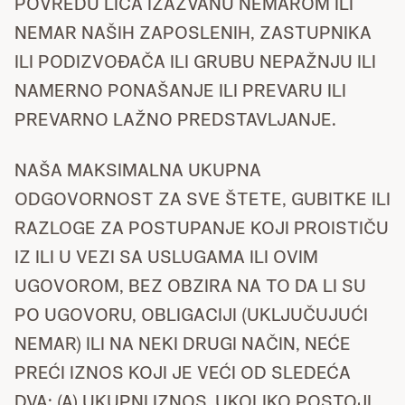
POVREDU LICA IZAZVANU NEMAROM ILI
NEMAR NAŠIH ZAPOSLENIH, ZASTUPNIKA
ILI PODIZVOĐAČA ILI GRUBU NEPAŽNJU ILI
NAMERNO PONAŠANJE ILI PREVARU ILI
PREVARNO LAŽNO PREDSTAVLJANJE.
NAŠA MAKSIMALNA UKUPNA
ODGOVORNOST ZA SVE ŠTETE, GUBITKE ILI
RAZLOGE ZA POSTUPANJE KOJI PROISTIČU
IZ ILI U VEZI SA USLUGAMA ILI OVIM
UGOVOROM, BEZ OBZIRA NA TO DA LI SU
PO UGOVORU, OBLIGACIJI (UKLJUČUJUĆI
NEMAR) ILI NA NEKI DRUGI NAČIN, NEĆE
PREĆI IZNOS KOJI JE VEĆI OD SLEDEĆA
DVA: (A) UKUPNI IZNOS, UKOLIKO POSTOJI,