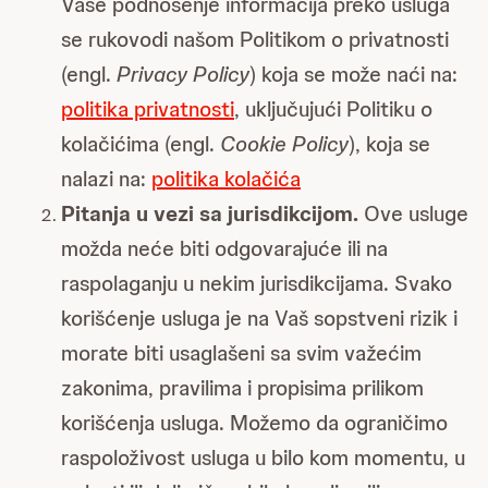
Vaše podnošenje informacija preko usluga
se rukovodi našom Politikom o privatnosti
(engl.
Privacy Policy
) koja se može naći na:
politika privatnosti
, uključujući Politiku o
kolačićima (engl.
Cookie Policy
), koja se
nalazi na:
politika kolačića
Pitanja u vezi sa jurisdikcijom.
Ove usluge
možda neće biti odgovarajuće ili na
raspolaganju u nekim jurisdikcijama. Svako
korišćenje usluga je na Vaš sopstveni rizik i
morate biti usaglašeni sa svim važećim
zakonima, pravilima i propisima prilikom
korišćenja usluga. Možemo da ograničimo
raspoloživost usluga u bilo kom momentu, u