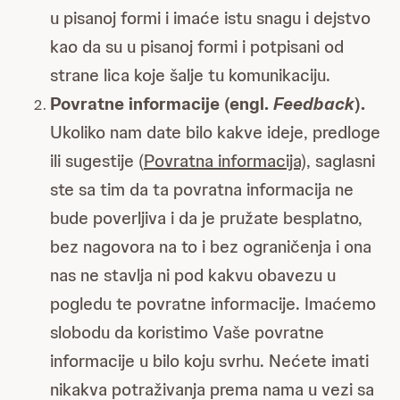
u pisanoj formi i imaće istu snagu i dejstvo
kao da su u pisanoj formi i potpisani od
strane lica koje šalje tu komunikaciju.
Povratne informacije (engl.
Feedback
).
Ukoliko nam date bilo kakve ideje, predloge
ili sugestije (
Povratna informacija)
, saglasni
ste sa tim da ta povratna informacija ne
bude poverljiva i da je pružate besplatno,
bez nagovora na to i bez ograničenja i ona
nas ne stavlja ni pod kakvu obavezu u
pogledu te povratne informacije. Imaćemo
slobodu da koristimo Vaše povratne
informacije u bilo koju svrhu. Nećete imati
nikakva potraživanja prema nama u vezi sa