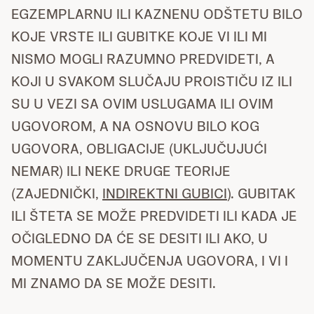
EGZEMPLARNU ILI KAZNENU ODŠTETU BILO
KOJE VRSTE ILI GUBITKE KOJE VI ILI MI
NISMO MOGLI RAZUMNO PREDVIDETI, A
KOJI U SVAKOM SLUČAJU PROISTIČU IZ ILI
SU U VEZI SA OVIM USLUGAMA ILI OVIM
UGOVOROM, A NA OSNOVU BILO KOG
UGOVORA, OBLIGACIJE (UKLJUČUJUĆI
NEMAR) ILI NEKE DRUGE TEORIJE
(ZAJEDNIČKI,
INDIREKTNI GUBICI
). GUBITAK
ILI ŠTETA SE MOŽE PREDVIDETI ILI KADA JE
OČIGLEDNO DA ĆE SE DESITI ILI AKO, U
MOMENTU ZAKLJUČENJA UGOVORA, I VI I
MI ZNAMO DA SE MOŽE DESITI.