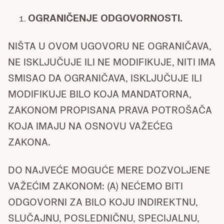
OGRANIČENJE ODGOVORNOSTI.
NIŠTA U OVOM UGOVORU NE OGRANIČAVA,
NE ISKLJUČUJE ILI NE MODIFIKUJE, NITI IMA
SMISAO DA OGRANIČAVA, ISKLJUČUJE ILI
MODIFIKUJE BILO KOJA MANDATORNA,
ZAKONOM PROPISANA PRAVA POTROŠAČA
KOJA IMAJU NA OSNOVU VAŽEĆEG
ZAKONA.
DO NAJVEĆE MOGUĆE MERE DOZVOLJENE
VAŽEĆIM ZAKONOM: (A) NEĆEMO BITI
ODGOVORNI ZA BILO KOJU INDIREKTNU,
SLUČAJNU, POSLEDNIČNU, SPECIJALNU,