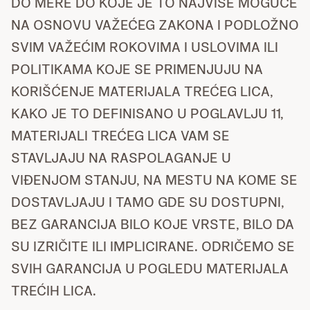
DO MERE DO KOJE JE TO NAJVIŠE MOGUĆE
NA OSNOVU VAŽEĆEG ZAKONA I PODLOŽNO
SVIM VAŽEĆIM ROKOVIMA I USLOVIMA ILI
POLITIKAMA KOJE SE PRIMENJUJU NA
KORIŠĆENJE MATERIJALA TREĆEG LICA,
KAKO JE TO DEFINISANO U POGLAVLJU 11,
MATERIJALI TREĆEG LICA VAM SE
STAVLJAJU NA RASPOLAGANJE U
VIĐENJOM STANJU, NA MESTU NA KOME SE
DOSTAVLJAJU I TAMO GDE SU DOSTUPNI,
BEZ GARANCIJA BILO KOJE VRSTE, BILO DA
SU IZRIČITE ILI IMPLICIRANE. ODRIČEMO SE
SVIH GARANCIJA U POGLEDU MATERIJALA
TREĆIH LICA.