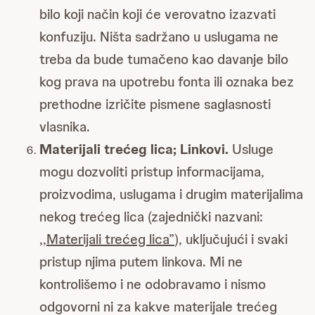
bilo koji način koji će verovatno izazvati
konfuziju. Ništa sadržano u uslugama ne
treba da bude tumačeno kao davanje bilo
kog prava na upotrebu fonta ili oznaka bez
prethodne izričite pismene saglasnosti
vlasnika.
Materijali trećeg lica; Linkovi.
Usluge
mogu dozvoliti pristup informacijama,
proizvodima, uslugama i drugim materijalima
nekog trećeg lica (zajednički nazvani:
,,Materijali trećeg lica”
), uključujući i svaki
pristup njima putem linkova. Mi ne
kontrolišemo i ne odobravamo i nismo
odgovorni ni za kakve materijale trećeg