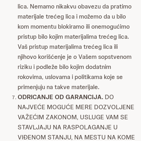
lica. Nemamo nikakvu obavezu da pratimo
materijale trećeg lica i možemo da u bilo
kom momentu blokiramo ili onemogućimo
pristup bilo kojim materijalima trećeg lica.
Vaš pristup materijalima trećeg lica ili
njihovo korišćenje je o Vašem sopstvenom
riziku i podleže bilo kojim dodatnim
rokovima, uslovama i politikama koje se
primenjuju na takve materijale.
ODRICANJE OD GARANCIJA.
DO
NAJVEĆE MOGUĆE MERE DOZVOLJENE
VAŽEĆIM ZAKONOM, USLUGE VAM SE
STAVLJAJU NA RASPOLAGANJE U
VIĐENOM STANJU, NA MESTU NA KOME