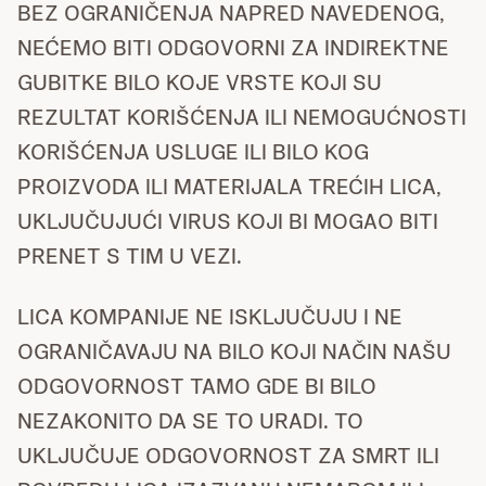
BEZ OGRANIČENJA NAPRED NAVEDENOG,
NEĆEMO BITI ODGOVORNI ZA INDIREKTNE
GUBITKE BILO KOJE VRSTE KOJI SU
REZULTAT KORIŠĆENJA ILI NEMOGUĆNOSTI
KORIŠĆENJA USLUGE ILI BILO KOG
PROIZVODA ILI MATERIJALA TREĆIH LICA,
UKLJUČUJUĆI VIRUS KOJI BI MOGAO BITI
PRENET S TIM U VEZI.
LICA KOMPANIJE NE ISKLJUČUJU I NE
OGRANIČAVAJU NA BILO KOJI NAČIN NAŠU
ODGOVORNOST TAMO GDE BI BILO
NEZAKONITO DA SE TO URADI. TO
UKLJUČUJE ODGOVORNOST ZA SMRT ILI