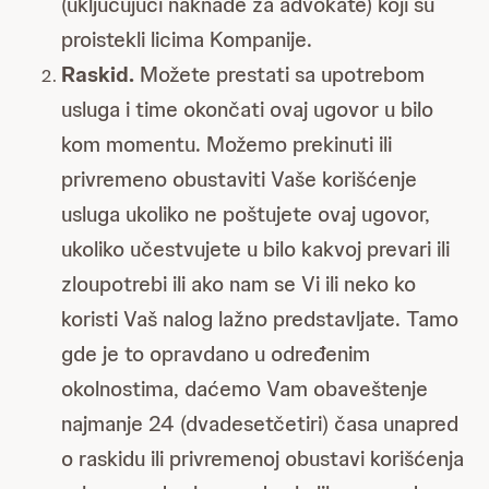
(uključujući naknade za advokate) koji su
proistekli licima Kompanije.
Raskid.
Možete prestati sa upotrebom
usluga i time okončati ovaj ugovor u bilo
kom momentu. Možemo prekinuti ili
privremeno obustaviti Vaše korišćenje
usluga ukoliko ne poštujete ovaj ugovor,
ukoliko učestvujete u bilo kakvoj prevari ili
zloupotrebi ili ako nam se Vi ili neko ko
koristi Vaš nalog lažno predstavljate. Tamo
gde je to opravdano u određenim
okolnostima, daćemo Vam obaveštenje
najmanje 24 (dvadesetčetiri) časa unapred
o raskidu ili privremenoj obustavi korišćenja