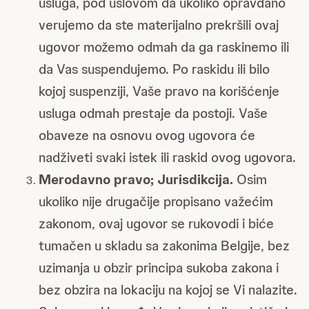
usluga, pod uslovom da ukoliko opravdano
verujemo da ste materijalno prekršili ovaj
ugovor možemo odmah da ga raskinemo ili
da Vas suspendujemo. Po raskidu ili bilo
kojoj suspenziji, Vaše pravo na korišćenje
usluga odmah prestaje da postoji. Vaše
obaveze na osnovu ovog ugovora će
nadživeti svaki istek ili raskid ovog ugovora.
Merodavno pravo; Jurisdikcija.
Osim
ukoliko nije drugačije propisano važećim
zakonom, ovaj ugovor se rukovodi i biće
tumačen u skladu sa zakonima Belgije, bez
uzimanja u obzir principa sukoba zakona i
bez obzira na lokaciju na kojoj se Vi nalazite.