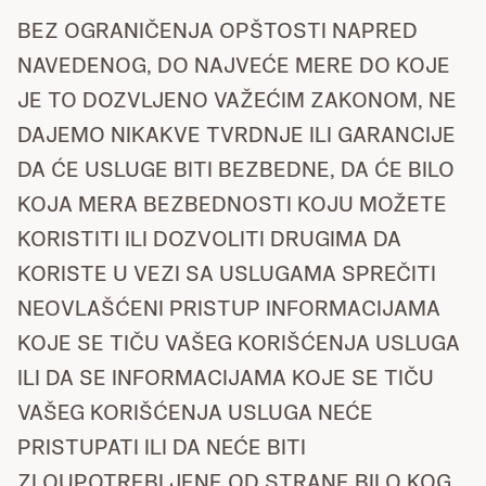
BEZ OGRANIČENJA OPŠTOSTI NAPRED
NAVEDENOG, DO NAJVEĆE MERE DO KOJE
JE TO DOZVLJENO VAŽEĆIM ZAKONOM, NE
DAJEMO NIKAKVE TVRDNJE ILI GARANCIJE
DA ĆE USLUGE BITI BEZBEDNE, DA ĆE BILO
KOJA MERA BEZBEDNOSTI KOJU MOŽETE
KORISTITI ILI DOZVOLITI DRUGIMA DA
KORISTE U VEZI SA USLUGAMA SPREČITI
NEOVLAŠĆENI PRISTUP INFORMACIJAMA
KOJE SE TIČU VAŠEG KORIŠĆENJA USLUGA
ILI DA SE INFORMACIJAMA KOJE SE TIČU
VAŠEG KORIŠĆENJA USLUGA NEĆE
PRISTUPATI ILI DA NEĆE BITI
ZLOUPOTREBLJENE OD STRANE BILO KOG