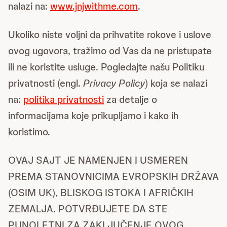
nalazi na:
www.jnjwithme.com
.
Ukoliko niste voljni da prihvatite rokove i uslove
ovog ugovora, tražimo od Vas da ne pristupate
ili ne koristite usluge. Pogledajte našu Politiku
privatnosti (engl.
Privacy Policy
) koja se nalazi
na:
politika privatnosti
za detalje o
informacijama koje prikupljamo i kako ih
koristimo.
OVAJ SAJT JE NAMENJEN I USMEREN
PREMA STANOVNICIMA EVROPSKIH DRŽAVA
(OSIM UK), BLISKOG ISTOKA I AFRIČKIH
ZEMALJA. POTVRĐUJETE DA STE
PUNOLETNI ZA ZAKLJUČENJE OVOG