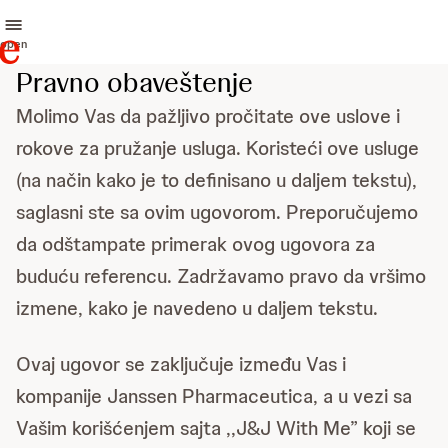
open
Pravno obaveštenje
Molimo Vas da pažljivo pročitate ove uslove i
rokove za pružanje usluga. Koristeći ove usluge
(na način kako je to definisano u daljem tekstu),
saglasni ste sa ovim ugovorom. Preporučujemo
da odštampate primerak ovog ugovora za
buduću referencu. Zadržavamo pravo da vršimo
izmene, kako je navedeno u daljem tekstu.
Ovaj ugovor se zaključuje između Vas i
kompanije Janssen Pharmaceutica, a u vezi sa
Vašim korišćenjem sajta ,,J&J With Me” koji se