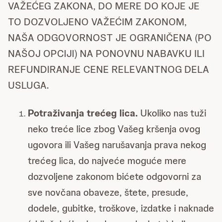
VAŽEĆEG ZAKONA, DO MERE DO KOJE JE
TO DOZVOLJENO VAŽEĆIM ZAKONOM,
NAŠA ODGOVORNOST JE OGRANIČENA (PO
NAŠOJ OPCIJI) NA PONOVNU NABAVKU ILI
REFUNDIRANJE CENE RELEVANTNOG DELA
USLUGA.
Potraživanja trećeg lica.
Ukoliko nas tuži
neko treće lice zbog Vašeg kršenja ovog
ugovora ili Vašeg narušavanja prava nekog
trećeg lica, do najveće moguće mere
dozvoljene zakonom bićete odgovorni za
sve novčana obaveze, štete, presude,
dodele, gubitke, troškove, izdatke i naknade