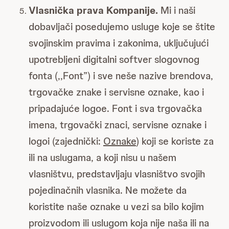
Vlasnička prava Kompanije.
Mi i naši
dobavljači posedujemo usluge koje se štite
svojinskim pravima i zakonima, uključujući
upotrebljeni digitalni softver slogovnog
fonta (,,Font”) i sve neše nazive brendova,
trgovačke znake i servisne oznake, kao i
pripadajuće logoe. Font i sva trgovačka
imena, trgovački znaci, servisne oznake i
logoi (zajednički:
Oznake
) koji se koriste za
ili na uslugama, a koji nisu u našem
vlasništvu, predstavljaju vlasništvo svojih
pojedinačnih vlasnika. Ne možete da
koristite naše oznake u vezi sa bilo kojim
proizvodom ili uslugom koja nije naša ili na