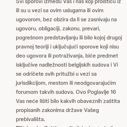
Svi sporovi između Vas i nas koji proističu iz
ili su u vezi sa ovim uslugama ili ovim
ugovorom, bez obzira da li se zasnivaju na
ugovoru, obligaciji, zakonu, prevari,
pogrešnom predstavljanju ili bilo kojoj drugoj
pravnoj teoriji i uključujući sporove koji nisu
deo ugovora ili potraživanja, biće predmet
isključive nadležnosti belgijskih sudova i Vi
se odričete svih pritužbi u vezi sa
jurisdikcijom, mestom ili neodgovarajućim
forumom takvih sudova. Ovo Poglavlje 16
Vas neće lišiti bilo kakvih obaveznih zaštita
propisanih zakonima države Vašeg
prebivališta.