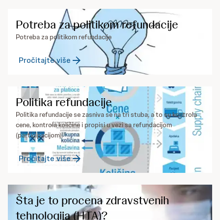
Potreba za politikom refundacije
Potreba za politikom refundacije
Pročitajte više
Politika refundacije
Politika refundacije se zasniva se na tri stuba, a to su kontrola
cene, kontrola količine i propisi u vezi sa refundacijom
(participacijom).
Pročitajte više
Šta je to procena zdravstvenih
tehnologija (HTA)?