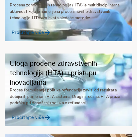
Procena zdravstvenih tehnologija (HTA) je multidisciplinarna
aktivnost koja je namenjena proceni novih zdravstvenih
tehnologija. HTA obuhvata sledeće metode:
Pročitajte više
Uloga procene zdravstvenih
tehnologija (HTA) u pristupu
inovacijama
Proces formulisanja politike refundacije zavisi od rezultata
dobijenih primenom HTA sistema. Drugim rečima, HTA pruža
podršku pri donošenju odluka o refundaciji.
Pročitajte više