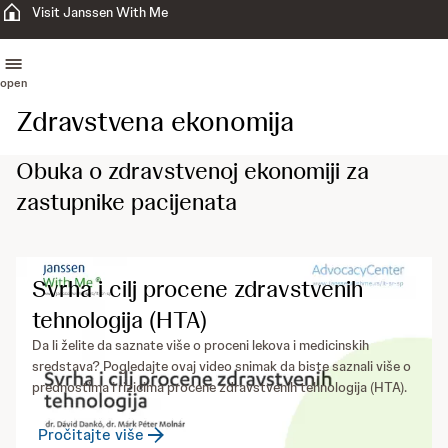
Visit Janssen With Me
open
Zdravstvena ekonomija
Obuka o zdravstvenoj ekonomiji za
zastupnike pacijenata
Svrha i cilj procene zdravstvenih
tehnologija (HTA)
Da li želite da saznate više o proceni lekova i medicinskih
sredstava? Pogledajte ovaj video snimak da biste saznali više o
prednostima i rizicima procene zdravstvenih tehnologija (HTA).
Pročitajte više