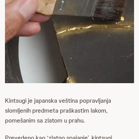
Kintsugi je japanska veština popravljanja
slomljenih predmeta praškastim lakom,
pomešanim sa zlatom u prahu.
Prevedeno kao ‘zlatno spajanje’, kintsugi