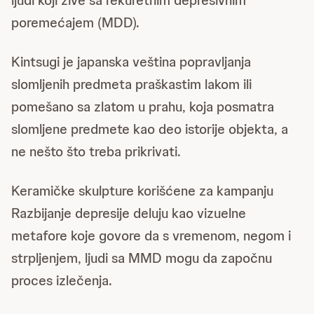
poremećajem (MDD).
Kintsugi je japanska veština popravljanja
slomljenih predmeta praškastim lakom ili
pomešano sa zlatom u prahu, koja posmatra
slomljene predmete kao deo istorije objekta, a
ne nešto što treba prikrivati.
Keramičke skulpture korišćene za kampanju
Razbijanje depresije deluju kao vizuelne
metafore koje govore da s vremenom, negom i
strpljenjem, ljudi sa MMD mogu da započnu
proces izlečenja.