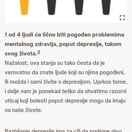
1 od 4 ljudi će lično biti pogođen problemima
mentalnog zdravlja, poput depresije, tokom
3
svog života.
Nažalost, ova stanja su tako česta da je
verovatno da znate ljude koji su njima pogođeni,
ili možda i sami živite s depresijom. Uprkos tome,
i dalje nam je ponekad teško da shvatimo razorni
uticaj koji bolesti poput depresije mogu da imaju
na naše živote.
Razbijanje depresije ima za cilj da podigne nivo