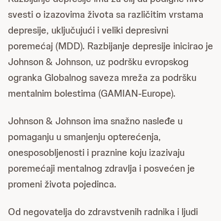
svesti o izazovima života sa različitim vrstama
depresije, uključujući i veliki depresivni
poremećaj (MDD). Razbijanje depresije inicirao je
Johnson & Johnson, uz podršku evropskog
ogranka Globalnog saveza mreža za podršku
mentalnim bolestima (GAMIAN-Europe).
Johnson & Johnson ima snažno nasleđe u
pomaganju u smanjenju opterećenja,
onesposobljenosti i praznine koju izazivaju
poremećaji mentalnog zdravlja i posvećen je
promeni života pojedinca.
Od negovatelja do zdravstvenih radnika i ljudi