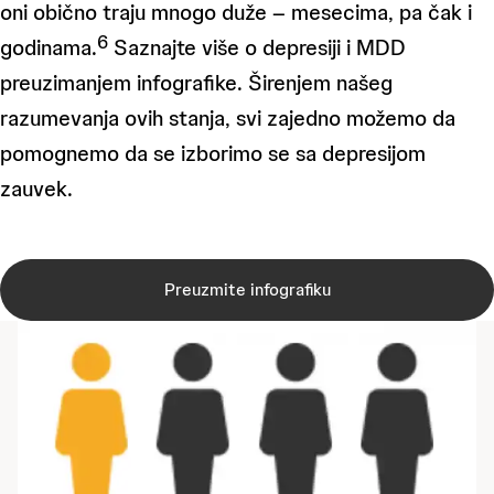
oni obično traju mnogo duže – mesecima, pa čak i
6
godinama.
Saznajte više o depresiji i MDD
preuzimanjem infografike. Širenjem našeg
razumevanja ovih stanja, svi zajedno možemo da
pomognemo da se izborimo se sa depresijom
zauvek.
Preuzmite infografiku