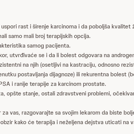
 uspori rast i širenje karcinoma i da poboljša kvalite
i samo mali broj terapijskih opcija.
rakteristika samog pacijenta.
kor, utvrđivaće se i da li bolest odgovara na androgen
zistentni na njih (osetljivi na kastraciju, odnosno rezi
utku postavljanja dijagnoze) ili rekurentna bolest (b
 PSA i ranije terapije za karcinom prostate.
a, opšte stanje, ostali zdravstveni problemi, očekiva
bor za vas, razgovarajte sa svojim lekarom da biste bo
bzir kako će terapija i neželjena dejstva uticati na v