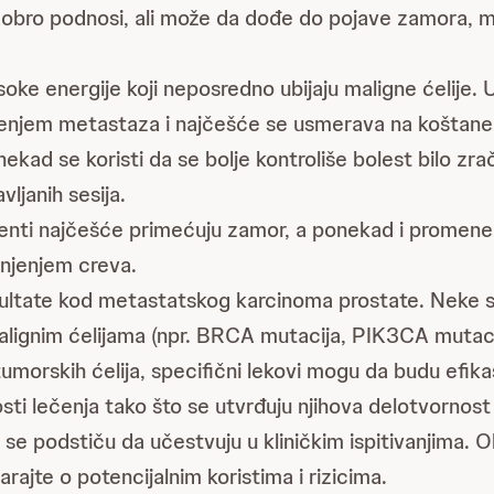
dobro podnosi, ali može da dođe do pojave zamora, mu
visoke energije koji neposredno ubijaju maligne ćelij
širenjem metastaza i najčešće se usmerava na koštan
ekad se koristi da se bolje kontroliše bolest bilo zr
vljanih sesija.
cijenti najčešće primećuju zamor, a ponekad i promene
njenjem creva.
ultate kod metastatskog karcinoma prostate. Neke 
malignim ćelijama (npr. BRCA mutacija, PIK3CA mutacij
 tumorskih ćelija, specifični lekovi mogu da budu efikas
ti lečenja tako što se utvrđuju njihova delotvornost i
se podstiču da učestvuju u kliničkim ispitivanjima. Ob
arajte o potencijalnim koristima i rizicima.