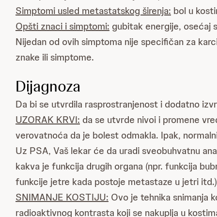
Simptomi usled metastatskog širenja:
bol u kosti
Opšti znaci i simptomi:
gubitak energije, osećaj s
Nijedan od ovih simptoma nije specifičan za karc
znake ili simptome.
Dijagnoza
Da bi se utvrdila rasprostranjenost i dodatno izvrš
UZORAK KRVI:
da se utvrde nivoi i promene vre
verovatnoća da je bolest odmakla. Ipak, normalni
Uz PSA, Vaš lekar će da uradi sveobuhvatnu anal
kakva je funkcija drugih organa (npr. funkcija bu
funkcije jetre kada postoje metastaze u jetri itd.
SNIMANJE KOSTIJU:
Ovo je tehnika snimanja k
radioaktivnog kontrasta koji se nakuplja u kosti