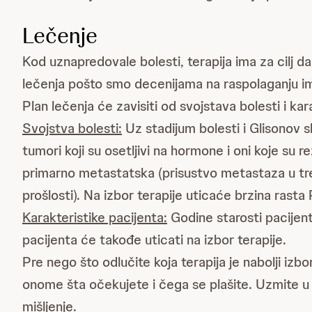
Lečenje
Kod uznapredovale bolesti, terapija ima za cilj da
lečenja pošto smo decenijama na raspolaganju imal
Plan lečenja će zavisiti od svojstava bolesti i ka
Svojstva bolesti:
Uz stadijum bolesti i Glisonov s
tumori koji su osetljivi na hormone i oni koje su re
primarno metastatska (prisustvo metastaza u tren
prošlosti). Na izbor terapije uticaće brzina rasta
Karakteristike pacijenta:
Godine starosti pacijent
pacijenta će takođe uticati na izbor terapije.
Pre nego što odlučite koja terapija je nabolji iz
onome šta očekujete i čega se plašite. Uzmite u o
mišljenje.