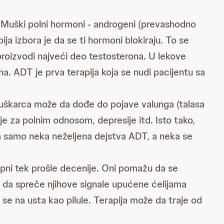
 Muški polni hormoni - androgeni (prevashodno
ja izbora je da se ti hormoni blokiraju. To se
proizvodi najveći deo testosterona. U lekove
na. ADT je prva terapija koja se nudi pacijentu sa
uškarca može da dođe do pojave valunga (talasa
lje za polnim odnosom, depresije itd. Isto tako,
a samo neka neželjena dejstva ADT, a neka se
upni tek prošle decenije. Oni pomažu da se
i da spreče njihove signale upućene ćelijama
ju se na usta kao pilule. Terapija može da traje od