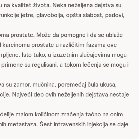
ču na kvalitet života. Neka neželjena dejstva su
 funkcije jetre, glavobolja, opšta slabost, padovi,
inoma prostate. Može da pomogne i da se ublaže
kod karcinoma prostate u različitim fazama ove
rpljene. Isto tako, u izuzetnim slučajevima mogu
 primene su regulisani, a tokom lečenja se mogu i
tva su zamor, mučnina, poremećaj čula ukusa,
cije. Najveći deo ovih neželjenih dejstava nestaje
 ćelije malom količinom zračenja tačno na onim
ih metastaza. Šest intravenskih injekcija se daje