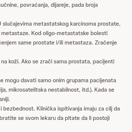
čnine, povraćanja, dijareje, pada broja
e. U slučajevima metastatskog karcinoma prostate,
e metastaze. Kod oligo-metastatske bolesti
ačenjem same prostate i/ili metastaza. Zračenje
 na koži. Ako se zrači sama prostata, pacijenti
se mogu davati samo onim grupama pacijenata
a, mikrosatelitska nestabilnost, itd.). Kada se
niji.
 bezbednost. Klinička ispitivanja imaju za cilj da
ratite se svom lekaru da pitate da li postoji