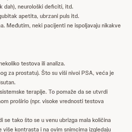
dah), neurološki deficiti, itd.
ubitak apetita, ubrzani puls itd.
. Međutim, neki pacijenti ne ispoljavaju nikakve
ekoliko testova ili analiza.
 za prostatu). Što su viši nivoi PSA, veća je
isutan.
sistemske terapije. To pomaže da se utvrdi
om proširio (npr. visoke vrednosti testova
 se tako što se u venu ubrizga mala količina
 više kontrasta i na ovim snimcima izgledaju