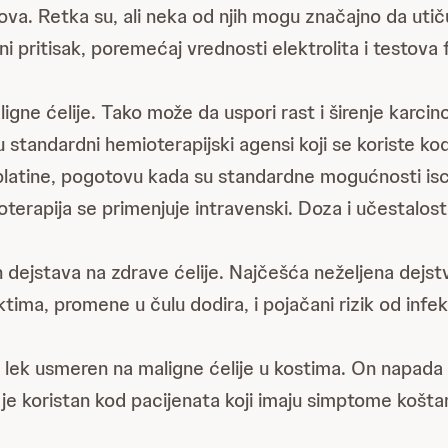
kova. Retka su, ali neka od njih mogu značajno da uti
rvni pritisak, poremećaj vrednosti elektrolita i testova
gne ćelije. Tako može da uspori rast i širenje karc
 su standardni hemioterapijski agensi koji se koriste 
i platine, pogotovu kada su standardne mogućnosti isc
terapija se primenjuje intravenski. Doza i učestalost
h dejstava na zdrave ćelije. Najčešća neželjena dejs
ima, promene u čulu dodira, i pojačani rizik od infek
i lek usmeren na maligne ćelije u kostima. On napada
je koristan kod pacijenata koji imaju simptome koštan