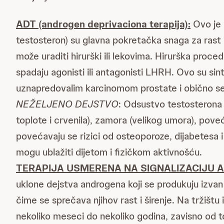
ADT (androgen deprivaciona terapija):
Ovo je 
testosteron) su glavna pokretačka snaga za rast i
može uraditi hirurški ili lekovima. Hirurška proc
spadaju agonisti ili antagonisti LHRH. Ovo su sint
uznapredovalim karcinomom prostate i obično se
NEŽELJENO DEJSTVO
: Odsustvo testosterona
toplote i crvenila), zamora (velikog umora), poveć
povećavaju se rizici od osteoporoze, dijabetesa
mogu ublažiti dijetom i fizičkom aktivnošću.
TERAPIJA USMERENA NA SIGNALIZACIJU 
uklone dejstva androgena koji se produkuju izvan
čime se sprečava njihov rast i širenje. Na tržištu 
nekoliko meseci do nekoliko godina, zavisno od to