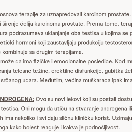
osnova terapije za uznapredovali karcinom prostate.
 širenje ćelija karcinoma prostate. Prema tome, terapi
edura podrazumeva uklanjanje oba testisa u kojima se 
etički hormoni koji zaustavljaju produkciju testostero
 kombinuje sa drugim terapijama.
 može da ima fizičke i emocionalne posledice. Kod m
anja telesne težine, erektilne disfunkcije, gubitka že
 i srčanog udara. Međutim, većina muškaraca ipak im
ANDROGENA:
Ovo su novi lekovi koji su postali dost
 testisa. Oni mogu da utiču na stvaranje androgena il
ih ima nekoliko i svi daju sličnu kliničku korist. Uzima
ga kako bolest reaguje i kakva je podnošljivost.