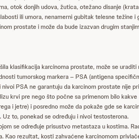
ma, otok donjih udova, žutica, otežano disanje (kratak 
labosti ili umora, nenamerni gubitak telesne težine i g
inom prostate i može da bude izazvan drugim stanjima
ila klasifikacija karcinoma prostate, može se uraditi n
dnosti tumorskog markera – PSA (antigena specifičnog
 nivoi PSA ne garantuju da karcinom prostate nije pr
izu krvi pre nego što počne sa primenom bilo kakve 
brega i jetre) i posredno može da pokaže gde se karcin
). Uz to, ponekad se određuju i nivoi testosterona.
ojom se određuje prisustvo metastaza u kostima. Radi
ma. Kao rezultat, kosti zahvaćene karcinomom privlače