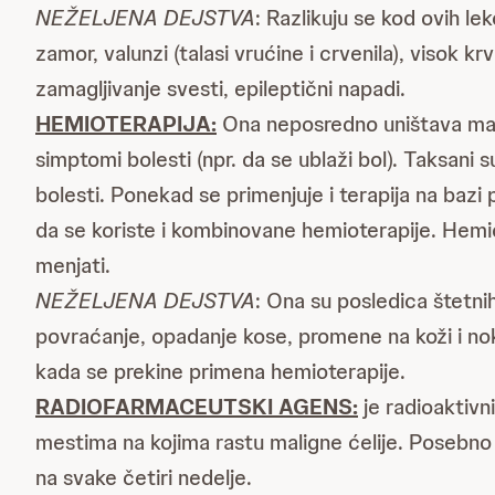
NEŽELJENA DEJSTVA
: Razlikuju se kod ovih le
zamor, valunzi (talasi vrućine i crvenila), visok k
zamagljivanje svesti, epileptični napadi.
HEMIOTERAPIJA:
Ona neposredno uništava mali
simptomi bolesti (npr. da se ublaži bol). Taksani
bolesti. Ponekad se primenjuje i terapija na baz
da se koriste i kombinovane hemioterapije. Hemio
menjati.
NEŽELJENA DEJSTVA
: Ona su posledica štetni
povraćanje, opadanje kose, promene na koži i nokt
kada se prekine primena hemioterapije.
RADIOFARMACEUTSKI AGENS:
je radioaktivn
mestima na kojima rastu maligne ćelije. Posebno 
na svake četiri nedelje.