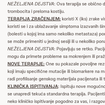
NEŽELJENA DEJSTVA
: Ova terapija se obično 
trombocita i preloma kostiju.
TERAPIJA ZRAČENJEM:
koristi X (iks) zrake 
koristi se i za ublažavanje simptoma izazvanih 
(bolesti u kojoj ima samo nekoliko metastaza) pon
se može primeniti u jednoj sesiji ili u nekoliko pona
NEŽELJENA DEJSTVA
: Pojavljuju se retko. Pa
mogu da primete probleme sa mokrenjem ili praž
NOVE TERAPIJE:
One su pokazale povoljne rez
koji imaju specifične mutacije ili biomarkere na 
radi profilisanje genskog materijala pacijenata ili
KLINIČKA ISPITIVANJA
: Ispituju nove mogućnos
se unapredi tekuća standardna terapija. Pacijenti 
neko kliničko ispitivanje pogodno za vas, i razgov