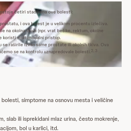
Postoje četiri stadijuma ove bolesti:
 prostatu, i ova bolest je u velikom procentu izlečiva.
ile na okolna tkiva (npr. vrat bešike, rektum, okolne
e koristi multimodalni pristup.
 se raširile izvan same prostate ili okolnih tkiva. Ova
2, 3
iraćemo se na kontrolu uznapredovale bolesti.
bolesti, simptome na osnovu mesta i veličine
lab ili isprekidani mlaz urina, često mokrenje,
cijom, bol u karlici, itd.