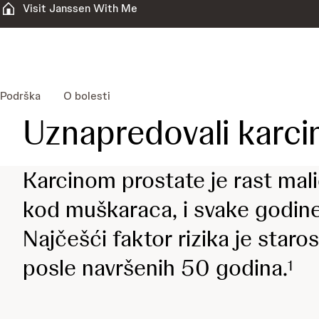
Visit Janssen With Me
Podrška
O bolesti
Uznapredovali karc
Karcinom prostate je rast mali
kod muškaraca, i svake godine 
Najčešći faktor rizika je sta
posle navršenih 50 godina.
1