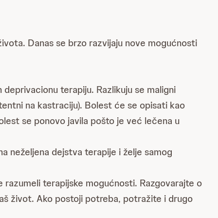
t života. Danas se brzo razvijaju nove mogućnosti
 deprivacionu terapiju. Razlikuju se maligni
stentni na kastraciju). Bolest će se opisati kao
olest se ponovo javila pošto je već lečena u
na neželjena dejstva terapije i želje samog
lje razumeli terapijske mogućnosti. Razgovarajte o
aš život. Ako postoji potreba, potražite i drugo