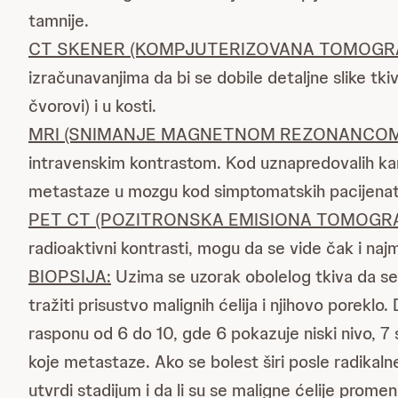
tamnije.
CT SKENER (KOMPJUTERIZOVANA TOMOGRA
izračunavanjima da bi se dobile detaljne slike tkiv
čvorovi) i u kosti.
MRI (SNIMANJE MAGNETNOM REZONANCOM
intravenskim kontrastom. Kod uznapredovalih kar
metastaze u mozgu kod simptomatskih pacijenata 
PET CT (POZITRONSKA EMISIONA TOMOGRA
radioaktivni kontrasti, mogu da se vide čak i na
BIOPSIJA:
Uzima se uzorak obolelog tkiva da se 
tražiti prisustvo malignih ćelija i njihovo porekl
rasponu od 6 do 10, gde 6 pokazuje niski nivo, 7 s
koje metastaze. Ako se bolest širi posle radikal
utvrdi stadijum i da li su se maligne ćelije promeni