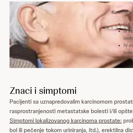
Karcinom p
I i 
III 
limf
IV s
bole
Znaci i simptomi
Pacijenti sa uznapredovalim karcinomom prostat
rasprostranjenosti metastatske bolesti i/ili opš
Simptomi lokalizovanog karcinoma prostate:
prob
bol ili pečenje tokom uriniranja, itd.), erektilna d