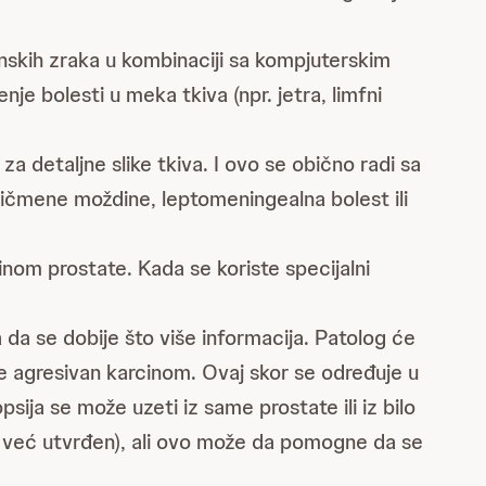
kih zraka u kombinaciji sa kompjuterskim
nje bolesti u meka tkiva (npr. jetra, limfni
za detaljne slike tkiva. I ovo se obično radi sa
kičmene moždine, leptomeningealna bolest ili
inom prostate. Kada se koriste specijalni
da se dobije što više informacija. Patolog će
o je agresivan karcinom. Ovaj skor se određuje u
sija se može uzeti iz same prostate ili iz bilo
je već utvrđen), ali ovo može da pomogne da se