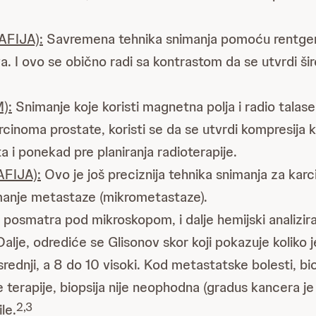
FIJA):
Savremena tehnika snimanja pomoću rentgens
a. I ovo se obično radi sa kontrastom da se utvrdi šire
):
Snimanje koje koristi magnetna polja i radio talase 
cinoma prostate, koristi se da se utvrdi kompresija 
i ponekad pre planiranja radioterapije.
FIJA):
Ovo je još preciznija tehnika snimanja za karc
jmanje metastaze (mikrometastaze).
posmatra pod mikroskopom, i dalje hemijski analizira 
o. Dalje, odrediće se Glisonov skor koji pokazuje kolik
rednji, a 8 do 10 visoki. Kod metastatske bolesti, biop
ne terapije, biopsija nije neophodna (gradus kancera 
2,3
le.