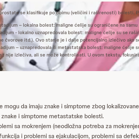
rostate se klasifikuje po obimu (veličini i raširenosti) bolesti. 
II stadijum – lokalna bolest: maligne ćelije su ograničene na samu
stadijum - lokalno uznapredovala bolest: maligne ćelije su se rašir
ne čvorove itd.). Ovo stanje je i dalje potencijalno izlečivo ako s
tadijum – uznapredovala ili metastatska bolest: maligne ćelije su
st nije izlečiva, ali se može kontrolisati. U ovom tekstu, fokus
e mogu da imaju znake i simptome zbog lokalizovane 
te znake i simptome metastatske bolesti.
lemi sa mokrenjem (neodložna potreba za mokrenjem, s
isfunkcija i problemi sa ejakulacijom, problemi sa defeka