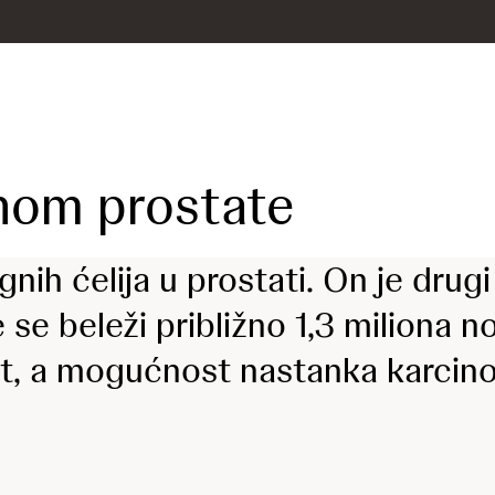
inom prostate
gnih ćelija u prostati. On je dru
se beleži približno 1,3 miliona no
rost, a mogućnost nastanka karci