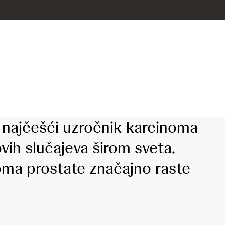
gi najčešći uzročnik karcinoma
vih slučajeva širom sveta.
noma prostate značajno raste