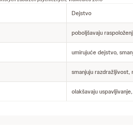
Dejstvo
poboljšavaju raspoloženj
umirujuće dejstvo, sman
smanjuju razdražljivost
olakšavaju uspavljivanje