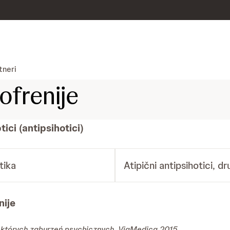
tneri
ofrenije
ici (antipsihotici)
tika
Atipični antipsihotici, d
nije
ektórych zaburzeń psychicznych, ViaMedica 2015