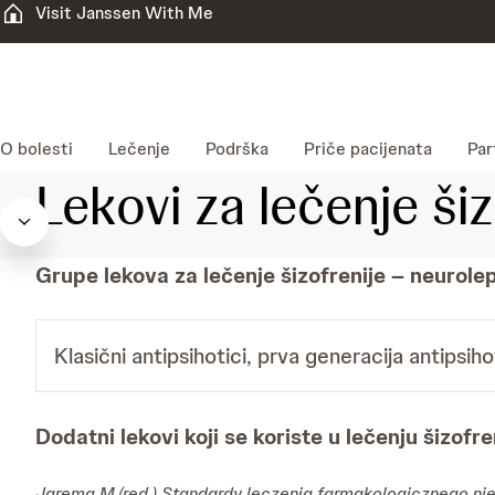
Visit Janssen With Me
O bolesti
Lečenje
Podrška
Priče pacijenata
Par
Lekovi za lečenje šiz
Grupe lekova za lečenje šizofrenije – neurolept
Klasični antipsihotici, prva generacija antipsiho
Dodatni lekovi koji se koriste u lečenju šizofre
Jarema M.(red.) Standardy leczenia farmakologicznego ni