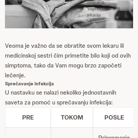
mokrenja
Vaginalni sekret ili
iritacija
Veoma je važno da se obratite svom lekaru ili
medicinskoj sestri čim primetite bilo koji od ovih
simptoma, tako da Vam mogu brzo započeti
lečenje.
Sprečavanje infekcija
U nastavku se nalazi nekoliko jednostavnih
saveta za pomoć u sprečavanju infekcija:
PRE
TOKOM
POSLE
Pripremanje