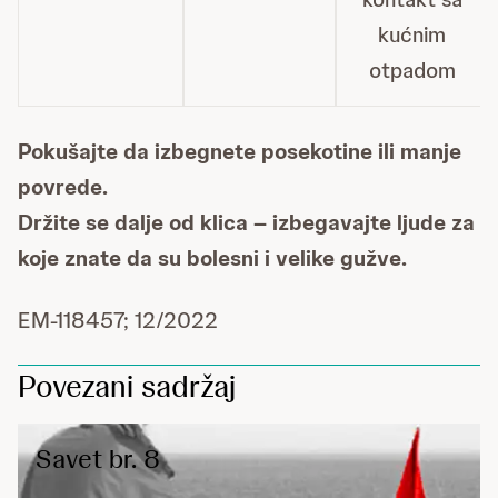
kućnim
otpadom
Pokušajte da izbegnete posekotine ili manje
povrede.
Držite se dalje od klica – izbegavajte ljude za
koje znate da su bolesni i velike gužve.
EM-118457; 12/2022
Povezani sadržaj
Savet br. 8