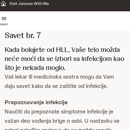
Visit Janssen With Me
open
Savet br. 7
Kada bolujete od HLL, Vaše telo možda
neće moći da se izbori sa infekcijom kao
što je nekada moglo.
Vaš lekar ili medicinska sestra mogu da Vam
daju savet kako da se zaštite od infekcije.
Prepoznavanje infekcije
Naučiti da prepoznate simptome infekcije je
važan deo vođenja brige o sebi. U nastavku se