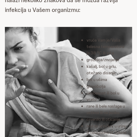
nalazi nekoliko znakova da se možda razvija
infekcija u Vašem organizmu:
vruće Vam je/Vaša
telesna temperatura
je 38 ºC ili viša
groznica/znojenje
kašalj, bol u grlu,
otežano disanje
bol u ušima
glavobolja
ukočenost ili bol u
vratu
rane ili bele naslage u
ustima ili na jeziku
crvenilo ili oticanje
mutan urin/krv u urinu
ili nelagodnost tokom