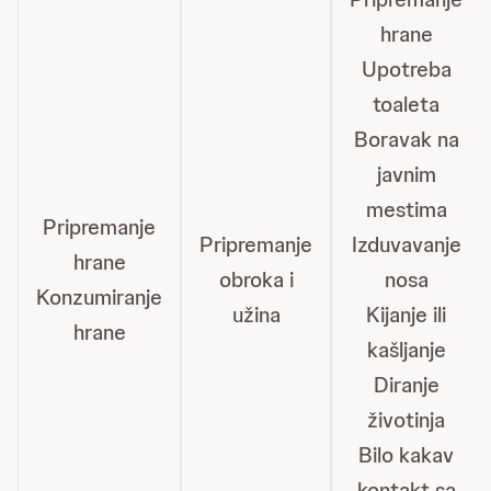
hrane
Upotreba
toaleta
Boravak na
javnim
mestima
Pripremanje
Pripremanje
Izduvavanje
hrane
obroka i
nosa
Konzumiranje
užina
Kijanje ili
hrane
kašljanje
Diranje
životinja
Bilo kakav
kontakt sa