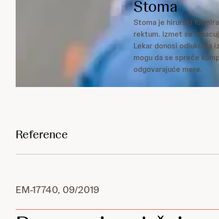
Stoma
Stoma je hirurški formira
rektum. Izmet se izbacu
Lekar donosi odluku da 
mogu da se spreče kompl
odgovarajuće mere.
Reference
EM-17740, 09/2019