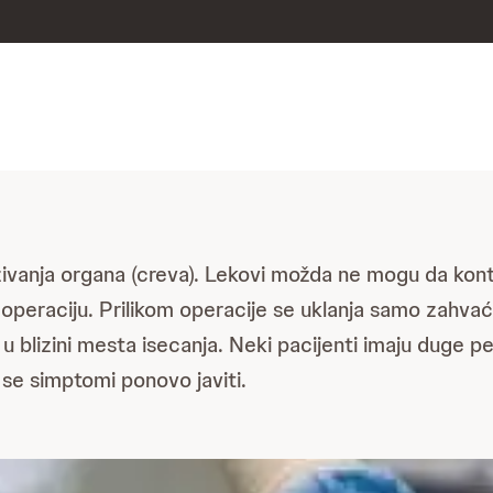
anja organa (creva). Lekovi možda ne mogu da kontro
 operaciju. Prilikom operacije se uklanja samo zahv
u blizini mesta isecanja. Neki pacijenti imaju duge
e se simptomi ponovo javiti.