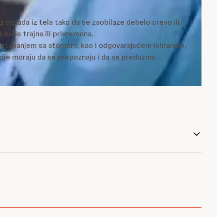
g otpada iz tela tako da se zaobilaze debelo crevo ili
bude trajna ili privremena.
postupanjem sa stomom, kao i odgovarajućem ishranom,
je moraju da se prepoznaju i da se preduzmu