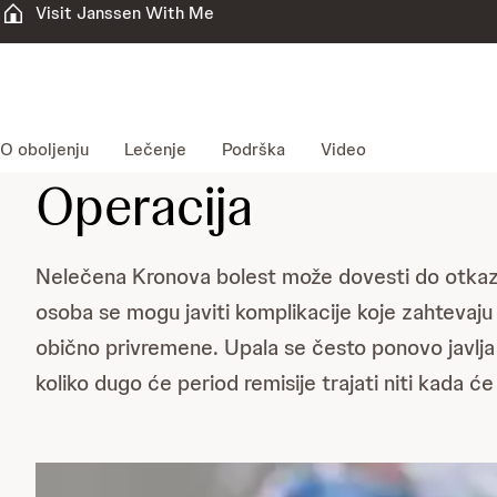
Visit Janssen With Me
O oboljenju
Lečenje
Podrška
Video
Operacija
Nelečena Kronova bolest može dovesti do otkaziv
osoba se mogu javiti komplikacije koje zahtevaju
obično privremene. Upala se često ponovo javlja 
koliko dugo će period remisije trajati niti kada ć