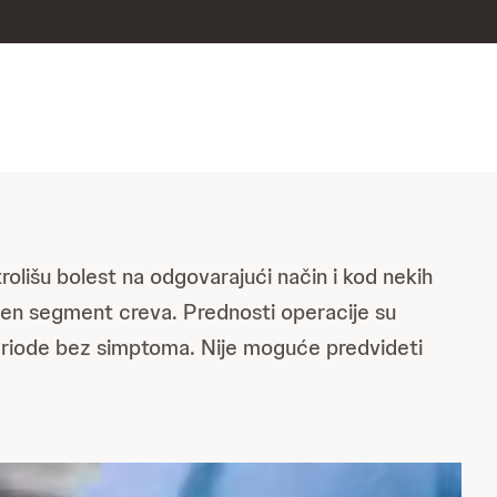
lišu bolest na odgovarajući način i kod nekih
aćen segment creva. Prednosti operacije su
 periode bez simptoma. Nije moguće predvideti