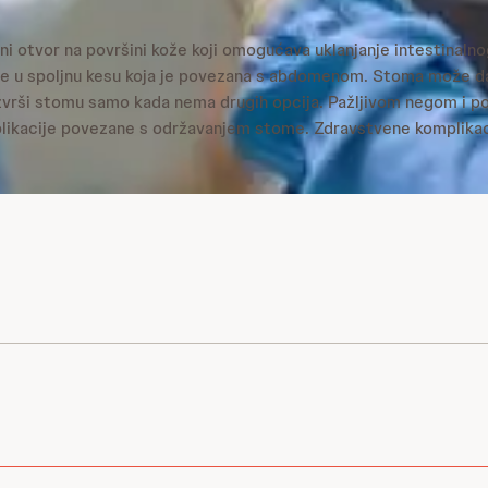
ni otvor na površini kože koji omogućava uklanjanje intestinalno
je u spoljnu kesu koja je povezana s abdomenom. Stoma može da 
izvrši stomu samo kada nema drugih opcija. Pažljivom negom i 
ikacije povezane s održavanjem stome. Zdravstvene komplikaci